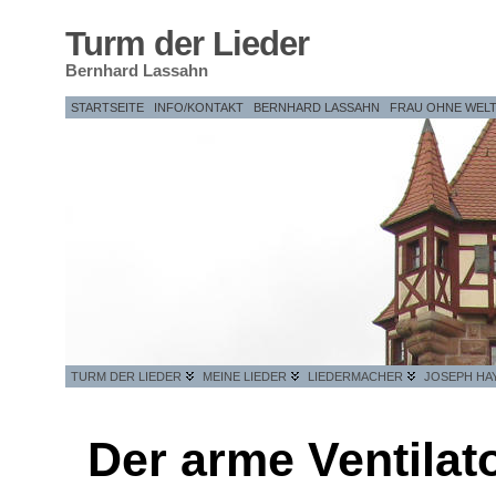
Turm der Lieder
Bernhard Lassahn
STARTSEITE
INFO/KONTAKT
BERNHARD LASSAHN
FRAU OHNE WEL
TURM DER LIEDER
MEINE LIEDER
LIEDERMACHER
JOSEPH HA
Der arme Ventilat