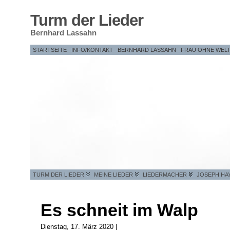
Turm der Lieder
Bernhard Lassahn
STARTSEITE
INFO/KONTAKT
BERNHARD LASSAHN
FRAU OHNE WEL
TURM DER LIEDER
MEINE LIEDER
LIEDERMACHER
JOSEPH HA
Es schneit im Walp
Dienstag, 17. März 2020 |