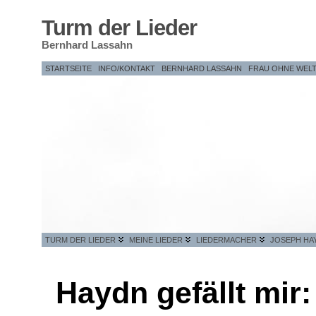
Turm der Lieder
Bernhard Lassahn
STARTSEITE
INFO/KONTAKT
BERNHARD LASSAHN
FRAU OHNE WEL
TURM DER LIEDER
MEINE LIEDER
LIEDERMACHER
JOSEPH HA
Haydn gefällt mir: