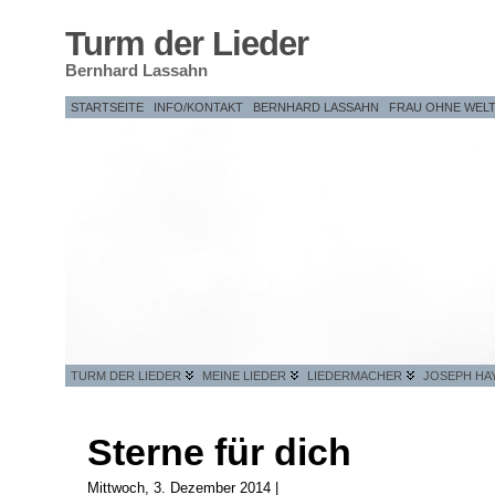
Turm der Lieder
Bernhard Lassahn
STARTSEITE
INFO/KONTAKT
BERNHARD LASSAHN
FRAU OHNE WEL
TURM DER LIEDER
MEINE LIEDER
LIEDERMACHER
JOSEPH HA
Sterne für dich
Mittwoch, 3. Dezember 2014 |