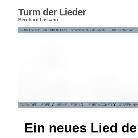
Turm der Lieder
Bernhard Lassahn
STARTSEITE
INFO/KONTAKT
BERNHARD LASSAHN
FRAU OHNE WEL
TURM DER LIEDER
MEINE LIEDER
LIEDERMACHER
JOSEPH HA
Ein neues Lied d