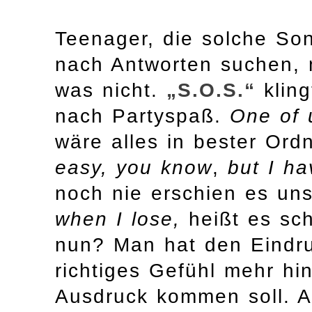
Teenager, die solche So
nach Antworten suchen, 
was nicht.
„S.O.S.“
kling
nach Partyspaß.
One of 
wäre alles in bester Or
easy, you know
,
but I ha
noch nie erschien es un
when I lose,
heißt es sc
nun? Man hat den Eindru
richtiges Gefühl mehr hi
Ausdruck kommen soll. Au