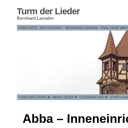
Turm der Lieder
Bernhard Lassahn
STARTSEITE
INFO/KONTAKT
BERNHARD LASSAHN
FRAU OHNE WEL
TURM DER LIEDER
MEINE LIEDER
LIEDERMACHER
JOSEPH HA
Abba – Inneneinr